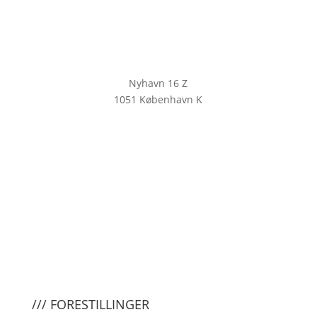
Nyhavn 16 Z
1051 København K
KLIK HER FOR AT TILMELDE DIG
VORES NYHEDSBREV
/// FORESTILLINGER