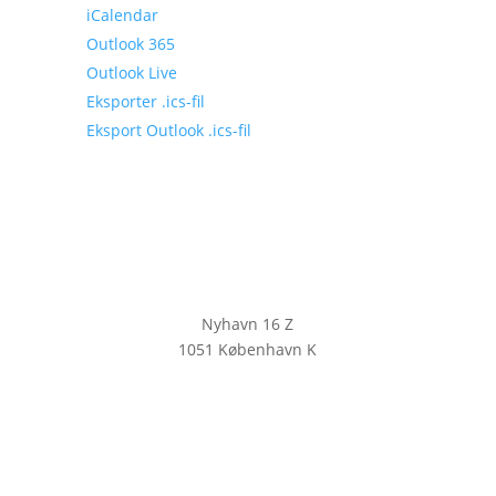
iCalendar
Outlook 365
Outlook Live
Eksporter .ics-fil
Eksport Outlook .ics-fil
Nyhavn 16 Z
1051 København K
KLIK HER FOR AT TILMELDE DIG
VORES NYHEDSBREV