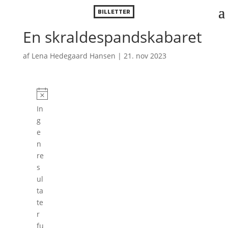
BILLETTER
En skraldespandskabaret
af
Lena Hedegaard Hansen
|
21. nov 2023
Forestillinger
N
In
o
g
t
e
i
n
c
re
e
s
ul
ta
te
r
fu