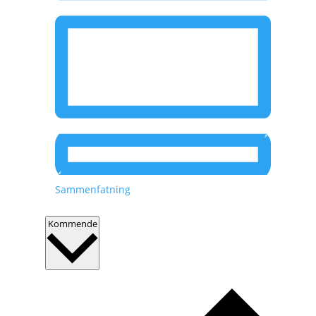
Sammenfatning
V
Kommende
æ
l
g
d
a