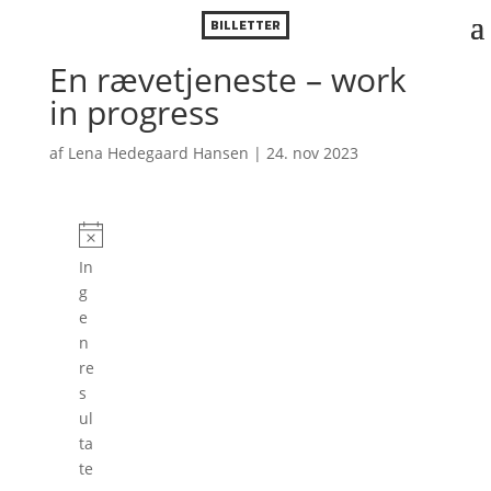
BILLETTER
En rævetjeneste – work
in progress
af
Lena Hedegaard Hansen
|
24. nov 2023
Forestillinger
N
In
o
g
t
e
i
n
c
re
e
s
ul
ta
te