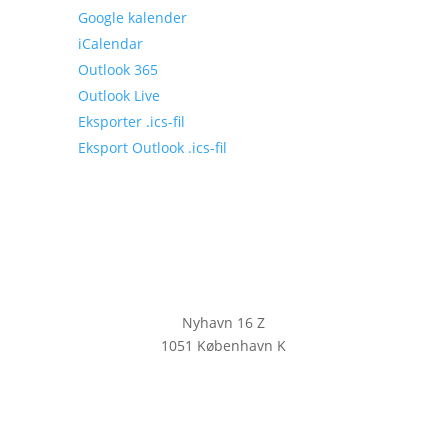
Google kalender
iCalendar
Outlook 365
Outlook Live
Eksporter .ics-fil
Eksport Outlook .ics-fil
Nyhavn 16 Z
1051 København K
KLIK HER FOR AT TILMELDE DIG
VORES NYHEDSBREV