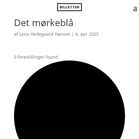
BILLETTER
Det mørkeblå
af
Lena Hedegaard Hansen
|
6. apr 2025
0 forestillinger found.