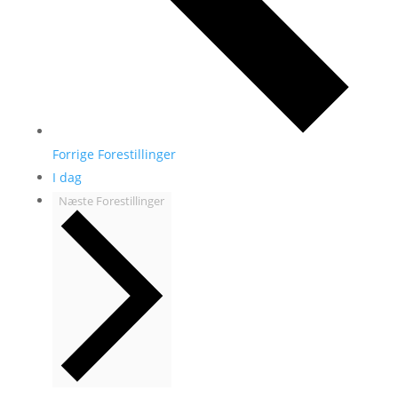
Forrige
Forestillinger
I dag
Næste
Forestillinger