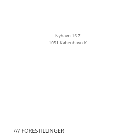
Nyhavn 16 Z
1051 København K
KLIK HER FOR AT TILMELDE DIG
VORES NYHEDSBREV
/// FORESTILLINGER