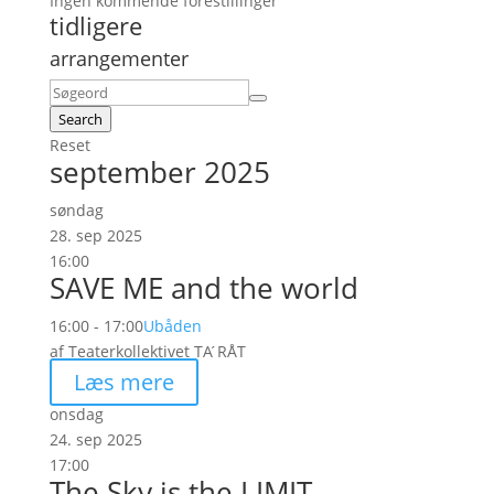
Ingen kommende forestillinger
tidligere
arrangementer
Search
Reset
september 2025
søndag
28. sep 2025
16:00
SAVE ME and the world
16:00 - 17:00
Ubåden
af Teaterkollektivet TA ́RÅT
Læs mere
onsdag
24. sep 2025
17:00
The Sky is the LIMIT