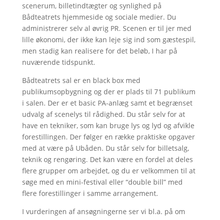
scenerum, billetindtægter og synlighed på
Bådteatrets hjemmeside og sociale medier. Du
administrerer selv al øvrig PR. Scenen er til jer med
lille økonomi, der ikke kan leje sig ind som gæstespil,
men stadig kan realisere for det beløb, I har på
nuværende tidspunkt.
Bådteatrets sal er en black box med
publikumsopbygning og der er plads til 71 publikum
i salen. Der er et basic PA-anlæg samt et begrænset
udvalg af scenelys til rådighed. Du står selv for at
have en tekniker, som kan bruge lys og lyd og afvikle
forestillingen. Der følger en række praktiske opgaver
med at være på Ubåden. Du står selv for billetsalg,
teknik og rengøring. Det kan være en fordel at deles
flere grupper om arbejdet, og du er velkommen til at
søge med en mini-festival eller “double bill” med
flere forestillinger i samme arrangement.
I vurderingen af ansøgningerne ser vi bl.a. på om