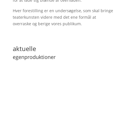
for at lade sig blænde af overfladen.
Hver forestilling er en undersøgelse, som skal bringe
teaterkunsten videre med det ene formål at
overraske og berige vores publikum.
aktuelle
egenproduktioner
Blod, svigt & tårer
Kældermusik
Aller Dybest Nede
Ørkenrose
Voyager - en rumrejse