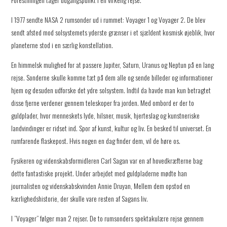
I 1977 sendte NASA 2 rumsonder ud i rummet: Voyager 1 og Voyager 2. De blev
sendt afsted mod solsystemets yderste grænser i et sjældent kosmisk øjeblik, hvor
planeterne stod i en særlig konstellation.
En himmelsk mulighed for at passere Jupiter, Saturn, Uranus og Neptun på en lang
rejse. Sonderne skulle komme tæt på dem alle og sende billeder og informationer
hjem og desuden udforske det ydre solsystem. Indtil da havde man kun betragtet
disse fjerne verdener gennem teleskoper fra jorden. Med ombord er der to
guldplader, hvor menneskets lyde, hilsner, musik, hjerteslag og kunstneriske
landvindinger er ridset ind. Spor af kunst, kultur og liv. En besked til universet. En
rumfarende flaskepost. Hvis nogen en dag finder dem, vil de høre os.
Fysikeren og videnskabsformidleren Carl Sagan var en af hovedkræfterne bag
dette fantastiske projekt. Under arbejdet med guldpladerne mødte han
journalisten og videnskabskvinden Annie Druyan, Mellem dem opstod en
kærlighedshistorie, der skulle vare resten af Sagans liv.
I ”Voyager” følger man 2 rejser. De to rumsonders spektakulære rejse gennem