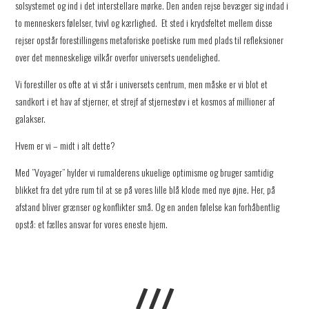
solsystemet og ind i det interstellare mørke. Den anden rejse bevæger sig indad i
to menneskers følelser, tvivl og kærlighed. Et sted i krydsfeltet mellem disse
rejser opstår forestillingens metaforiske poetiske rum med plads til refleksioner
over det menneskelige vilkår overfor universets uendelighed.
Vi forestiller os ofte at vi står i universets centrum, men måske er vi blot et
sandkort i et hav af stjerner, et strejf af stjernestøv i et kosmos af millioner af
galakser.
Hvem er vi – midt i alt dette?
Med ”Voyager” hylder vi rumalderens ukuelige optimisme og bruger samtidig
blikket fra det ydre rum til at se på vores lille blå klode med nye øjne. Her, på
afstand bliver grænser og konflikter små. Og en anden følelse kan forhåbentlig
opstå: et fælles ansvar for vores eneste hjem.
///