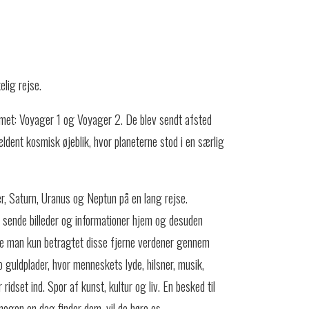
elig rejse.
et: Voyager 1 og Voyager 2. De blev sendt afsted
dent kosmisk øjeblik, hvor planeterne stod i en særlig
r, Saturn, Uranus og Neptun på en lang rejse.
sende billeder og informationer hjem og desuden
vde man kun betragtet disse fjerne verdener gennem
 guldplader, hvor menneskets lyde, hilsner, musik,
ridset ind. Spor af kunst, kultur og liv. En besked til
nogen en dag finder dem, vil de høre os.