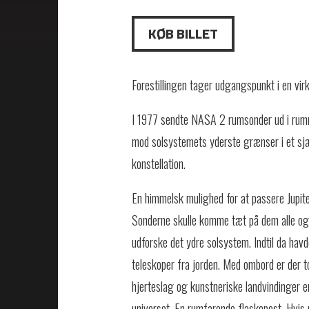
KØB BILLET
Forestillingen tager udgangspunkt i en virk
I 1977 sendte NASA 2 rumsonder ud i rumm
mod solsystemets yderste grænser i et sjæl
konstellation.
En himmelsk mulighed for at passere Jupite
Sonderne skulle komme tæt på dem alle og 
udforske det ydre solsystem. Indtil da ha
teleskoper fra jorden. Med ombord er der to
hjerteslag og kunstneriske landvindinger er 
universet. En rumfarende flaskepost. Hvis 