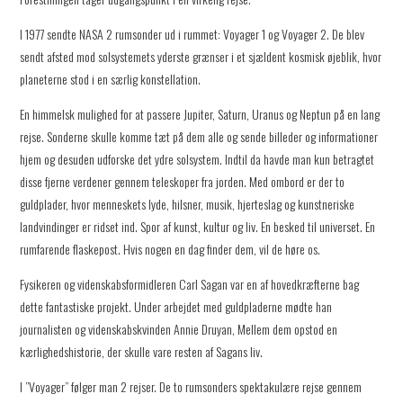
I 1977 sendte NASA 2 rumsonder ud i rummet: Voyager 1 og Voyager 2. De blev
sendt afsted mod solsystemets yderste grænser i et sjældent kosmisk øjeblik, hvor
planeterne stod i en særlig konstellation.
En himmelsk mulighed for at passere Jupiter, Saturn, Uranus og Neptun på en lang
rejse. Sonderne skulle komme tæt på dem alle og sende billeder og informationer
hjem og desuden udforske det ydre solsystem. Indtil da havde man kun betragtet
disse fjerne verdener gennem teleskoper fra jorden. Med ombord er der to
guldplader, hvor menneskets lyde, hilsner, musik, hjerteslag og kunstneriske
landvindinger er ridset ind. Spor af kunst, kultur og liv. En besked til universet. En
rumfarende flaskepost. Hvis nogen en dag finder dem, vil de høre os.
Fysikeren og videnskabsformidleren Carl Sagan var en af hovedkræfterne bag
dette fantastiske projekt. Under arbejdet med guldpladerne mødte han
journalisten og videnskabskvinden Annie Druyan, Mellem dem opstod en
kærlighedshistorie, der skulle vare resten af Sagans liv.
I ”Voyager” følger man 2 rejser. De to rumsonders spektakulære rejse gennem