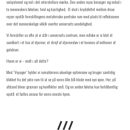
solsystemet og ind i det interstellare mørke. Den anden rejse bevæger sig indad i
to menneskers følelser, tvivl og kærlighed. Et sted i krydsfeltet mellem disse
rejser opstår forestillingens metaforiske poetiske rum med plads til refleksioner
over det menneskelige vilkår overfor universets uendelighed.
Vi forestiller os ofte at vi står i universets centrum, men måske er vi blot et
sandkort i et hav af stjerner, et strejf af stjernestøv i et kosmos af millioner af
galakser.
Hvem er vi – midt i alt dette?
Med ”Voyager” hylder vi rumalderens ukuelige optimisme og bruger samtidig
blikket fra det ydre rum til at se på vores lille blå klode med nye øjne. Her, på
afstand bliver grænser og konflikter små. Og en anden følelse kan forhåbentlig
opstå: et fælles ansvar for vores eneste hjem.
///