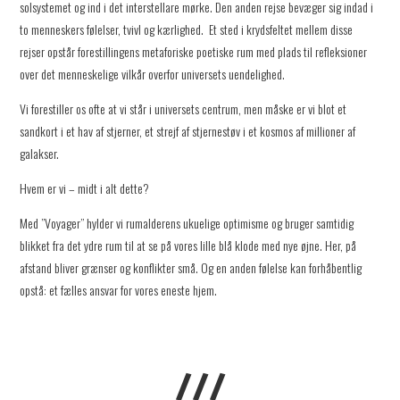
solsystemet og ind i det interstellare mørke. Den anden rejse bevæger sig indad i
to menneskers følelser, tvivl og kærlighed. Et sted i krydsfeltet mellem disse
rejser opstår forestillingens metaforiske poetiske rum med plads til refleksioner
over det menneskelige vilkår overfor universets uendelighed.
Vi forestiller os ofte at vi står i universets centrum, men måske er vi blot et
sandkort i et hav af stjerner, et strejf af stjernestøv i et kosmos af millioner af
galakser.
Hvem er vi – midt i alt dette?
Med ”Voyager” hylder vi rumalderens ukuelige optimisme og bruger samtidig
blikket fra det ydre rum til at se på vores lille blå klode med nye øjne. Her, på
afstand bliver grænser og konflikter små. Og en anden følelse kan forhåbentlig
opstå: et fælles ansvar for vores eneste hjem.
///