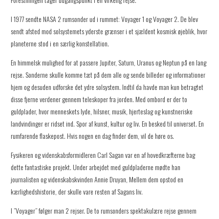
I 1977 sendte NASA 2 rumsonder ud i rummet: Voyager 1 og Voyager 2. De blev
sendt afsted mod solsystemets yderste grænser i et sjældent kosmisk øjeblik, hvor
planeterne stod i en særlig konstellation.
En himmelsk mulighed for at passere Jupiter, Saturn, Uranus og Neptun på en lang
rejse. Sonderne skulle komme tæt på dem alle og sende billeder og informationer
hjem og desuden udforske det ydre solsystem. Indtil da havde man kun betragtet
disse fjerne verdener gennem teleskoper fra jorden. Med ombord er der to
guldplader, hvor menneskets lyde, hilsner, musik, hjerteslag og kunstneriske
landvindinger er ridset ind. Spor af kunst, kultur og liv. En besked til universet. En
rumfarende flaskepost. Hvis nogen en dag finder dem, vil de høre os.
Fysikeren og videnskabsformidleren Carl Sagan var en af hovedkræfterne bag
dette fantastiske projekt. Under arbejdet med guldpladerne mødte han
journalisten og videnskabskvinden Annie Druyan, Mellem dem opstod en
kærlighedshistorie, der skulle vare resten af Sagans liv.
I ”Voyager” følger man 2 rejser. De to rumsonders spektakulære rejse gennem