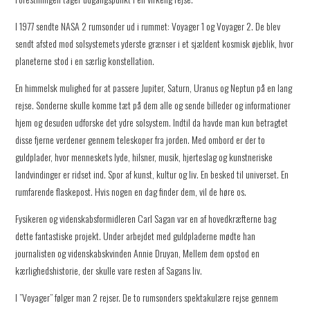
I 1977 sendte NASA 2 rumsonder ud i rummet: Voyager 1 og Voyager 2. De blev
sendt afsted mod solsystemets yderste grænser i et sjældent kosmisk øjeblik, hvor
planeterne stod i en særlig konstellation.
En himmelsk mulighed for at passere Jupiter, Saturn, Uranus og Neptun på en lang
rejse. Sonderne skulle komme tæt på dem alle og sende billeder og informationer
hjem og desuden udforske det ydre solsystem. Indtil da havde man kun betragtet
disse fjerne verdener gennem teleskoper fra jorden. Med ombord er der to
guldplader, hvor menneskets lyde, hilsner, musik, hjerteslag og kunstneriske
landvindinger er ridset ind. Spor af kunst, kultur og liv. En besked til universet. En
rumfarende flaskepost. Hvis nogen en dag finder dem, vil de høre os.
Fysikeren og videnskabsformidleren Carl Sagan var en af hovedkræfterne bag
dette fantastiske projekt. Under arbejdet med guldpladerne mødte han
journalisten og videnskabskvinden Annie Druyan, Mellem dem opstod en
kærlighedshistorie, der skulle vare resten af Sagans liv.
I ”Voyager” følger man 2 rejser. De to rumsonders spektakulære rejse gennem