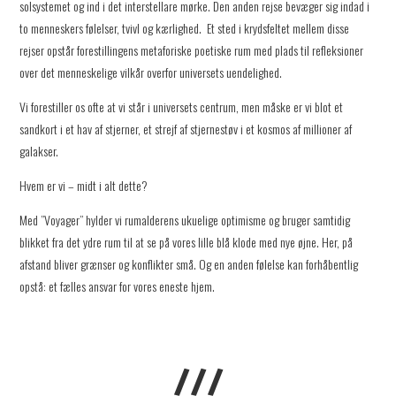
solsystemet og ind i det interstellare mørke. Den anden rejse bevæger sig indad i
to menneskers følelser, tvivl og kærlighed. Et sted i krydsfeltet mellem disse
rejser opstår forestillingens metaforiske poetiske rum med plads til refleksioner
over det menneskelige vilkår overfor universets uendelighed.
Vi forestiller os ofte at vi står i universets centrum, men måske er vi blot et
sandkort i et hav af stjerner, et strejf af stjernestøv i et kosmos af millioner af
galakser.
Hvem er vi – midt i alt dette?
Med ”Voyager” hylder vi rumalderens ukuelige optimisme og bruger samtidig
blikket fra det ydre rum til at se på vores lille blå klode med nye øjne. Her, på
afstand bliver grænser og konflikter små. Og en anden følelse kan forhåbentlig
opstå: et fælles ansvar for vores eneste hjem.
///