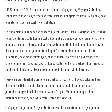
I 1977 sendte NASA 2 rumsonder ud i rummet: Voyager 1 og Voyager 2. De blev
sendt afsted mod solsystemets yderste grænser i et sjældent kosmisk øjeblik, hvor
planeterne stod i en særlig konstellation.
En himmelsk mulighed for at passere Jupiter, Saturn, Uranus og Neptun på en lang
rejse. Sonderne skulle komme tæt på dem alle og sende billeder og informationer
hjem og desuden udforske det ydre solsystem. Indtil da havde man kun betragtet
disse fjerne verdener gennem teleskoper fra jorden. Med ombord er der to
guldplader, hvor menneskets lyde, hilsner, musik, hjerteslag og kunstneriske
landvindinger er ridset ind. Spor af kunst, kultur og liv. En besked til universet. En
rumfarende flaskepost. Hvis nogen en dag finder dem, vil de høre os.
Fysikeren og videnskabsformidleren Carl Sagan var en af hovedkræfterne bag
dette fantastiske projekt. Under arbejdet med guldpladerne mødte han
journalisten og videnskabskvinden Annie Druyan, Mellem dem opstod en
kærlighedshistorie, der skulle vare resten af Sagans liv.
I ”Voyager” følger man 2 rejser. De to rumsonders spektakulære rejse gennem