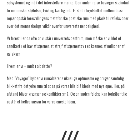
solsystemet og ind i det interstellare mørke. Den anden rejse bevæger sig indad i
to menneskers følelser, tvivl og kærlighed. Et sted i krydsfeltet mellem disse
rejser opstår forestillingens metaforiske poetiske rum med plads til refleksioner
over det menneskelige vilkår overfor universets uendelighed.
Vi forestiller os ofte at vi står i universets centrum, men måske er vi blot et
sandkort i et hav af stjerner, et strejf af stjernestøv i et kosmos af millioner af
galakser.
Hvem er vi – midt i alt dette?
Med ”Voyager” hylder vi rumalderens ukuelige optimisme og bruger samtidig
blikket fra det ydre rum til at se på vores lille blå klode med nye øjne. Her, på
afstand bliver grænser og konflikter små. Og en anden følelse kan forhåbentlig
opstå: et fælles ansvar for vores eneste hjem.
///