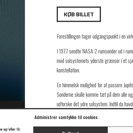
KØB BILLET
Forestillingen tager udgangspunkt i en virk
I 1977 sendte NASA 2 rumsonder ud i rumm
mod solsystemets yderste grænser i et sjæl
konstellation.
En himmelsk mulighed for at passere Jupite
Sonderne skulle komme tæt på dem alle og 
udforske det ydre solsystem. Indtil da ha
teleskoper fra jorden. Med ombord er der to
Administrer samtykke til cookies
hjerteslag og kunstneriske landvindinger er 
e og/eller få
universet. En rumfarende flaskepost. Hvis 