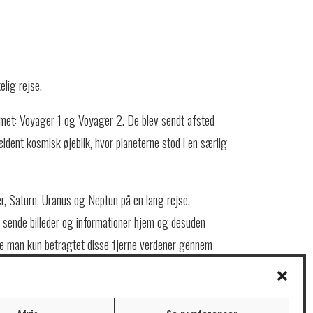
elig rejse.
et: Voyager 1 og Voyager 2. De blev sendt afsted
dent kosmisk øjeblik, hvor planeterne stod i en særlig
r, Saturn, Uranus og Neptun på en lang rejse.
sende billeder og informationer hjem og desuden
vde man kun betragtet disse fjerne verdener gennem
 guldplader, hvor menneskets lyde, hilsner, musik,
ridset ind. Spor af kunst, kultur og liv. En besked til
nogen en dag finder dem, vil de høre os.