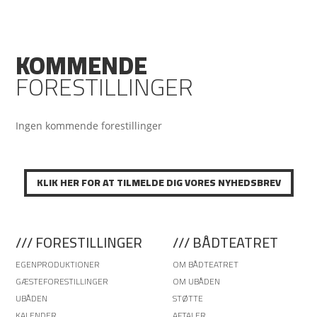
KOMMENDE
FORESTILLINGER
Ingen kommende forestillinger
KLIK HER FOR AT TILMELDE DIG VORES NYHEDSBREV
/// FORESTILLINGER
/// BÅDTEATRET
EGENPRODUKTIONER
OM BÅDTEATRET
GÆSTEFORESTILLINGER
OM UBÅDEN
UBÅDEN
STØTTE
KALENDER
AFTALER