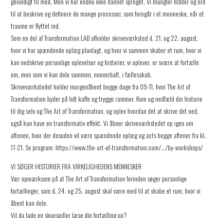
gevaldigt til med. Men vi har endnu ikke dannet sproget. Vi mangler måder og ord
til at beskrive og definere de mange processer, som foregår i et menneske, når et
traume er flyttet ind.
Som en del af Transformation LAB afholder skriveværksted d. 21. og 22. august,
hvor vi har spændende oplæg planlagt, og hvor vi sammen skaber et rum, hvor vi
kan nedskrive personlige oplevelser og historier, vi oplever, er svære at fortælle
om, men som vi kan dele sammen, nonverbalt, i fællesskab.
Skriveværkstedet holder morgenåbent begge dage fra 09-11, hvor The Art of
Transformation byder på lidt kaffe og trygge rammer. Kom og nedfæld din historie
til dig selv og The Art of Transformation, og oplev hvordan det at skrive det ned,
også kan have en transformativ effekt. Vi åbner skriveværkstedet op igen om
aftenen, hvor der desuden vil være spændende oplæg og acts begge aftener fra kl.
17-21. Se program: https://www.the-art-of-transformation.com/…/by-workshops/
VI SØGER HISTORIER FRA VIRKELIGHEDENS MENNESKER
Vær opmærksom på at The Art of Transformation forinden søger personlige
fortællinger, som d. 24. og 25. august skal være med til at skabe et rum, hvor vi
åbent kan dele.
Vil du lade en skuespiller læse din fortælling op?