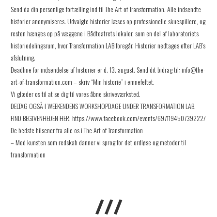
Send da din personlige fortælling ind til The Art of Transformation. Alle indsendte
historier anonymiseres. Udvalgte historier læses op professionelle skuespillere, og
resten hænges op på væggene i Bådteatrets lokaler, som en del af laboratoriets
historiedelingsrum, hvor Transformation LAB foregår. Historier nedtages efter LAB’s
afslutning.
Deadline for indsendelse af historier er d. 13. august. Send dit bidrag til: info@the-
art-of-transformation.com – skriv “Min historie” i emnefeltet.
Vi glæder os til at se dig til vores åbne skriveværksted.
DELTAG OGSÅ I WEEKENDENS WORKSHOPDAGE UNDER TRANSFORMATION LAB.
FIND BEGIVENHEDEN HER: https://www.facebook.com/events/697119450739222/
De bedste hilsener fra alle os i The Art of Transformation
– Med kunsten som redskab danner vi sprog for det ordløse og metoder til
transformation
///