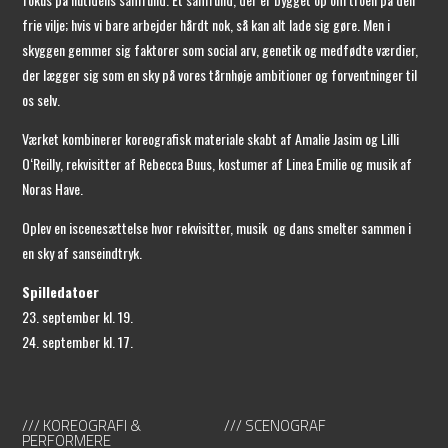
frie vilje; hvis vi bare arbejder hårdt nok, så kan alt lade sig gøre. Men i
skyggen gemmer sig faktorer som social arv, genetik og medfødte værdier,
der lægger sig som en sky på vores tårnhøje ambitioner og forventninger til
os selv.
Værket kombinerer koreografisk materiale skabt af Amalie Jasim og Lilli
O‘Reilly, rekvisitter af Rebecca Buus, kostumer af Linea Emilie og musik af
Noras Have.
Oplev en iscenesættelse hvor rekvisitter, musik og dans smelter sammen i
en sky af sanseindtryk.
Spilledatoer
23. september kl. 19.
24. september kl. 17.
/// KOREOGRAFI &
/// SCENOGRAF
PERFORMERE