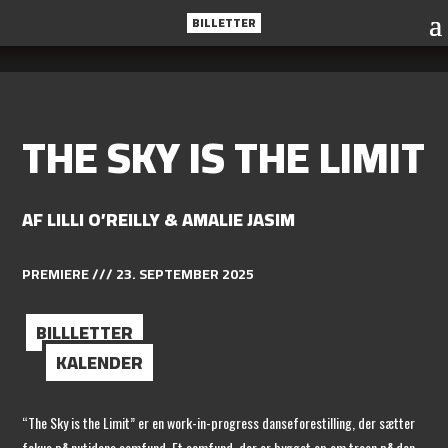
BILLETTER
THE SKY IS THE LIMIT
AF LILLI O’REILLY & AMALIE JASIM
PREMIERE /// 23. SEPTEMBER 2025
BILLLETTER
KALENDER
“The Sky is the Limit” er en work-in-progress danseforestilling, der sætter
fokus på nutidens samfund. Et samfund, der er bygget op om troen på den