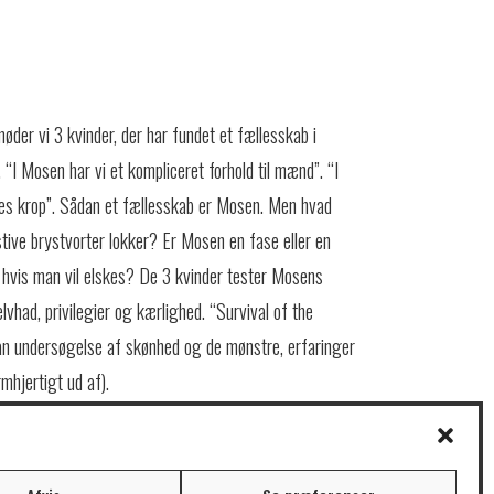
 møder vi 3 kvinder, der har fundet et fællesskab i
“I Mosen har vi et kompliceret forhold til mænd”. “I
ores krop”. Sådan et fællesskab er Mosen. Men hvad
 stive brystvorter lokker? Er Mosen en fase eller en
, hvis man vil elskes? De 3 kvinder tester Mosens
vhad, privilegier og kærlighed. “Survival of the
an undersøgelse af skønhed og de mønstre, erfaringer
mhjertigt ud af).
atret som en del af Ubåden og er en forestilling af