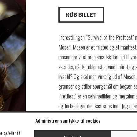
KØB BILLET
I forestillingen “Survival of the Prettiest”
Mosen. Mosen er et fristed og et manifest. 
mosen har vi et problematisk forhold til v
sker der, når kornblomster, vind i håret og
livsstil? Og skal man virkelig ud af Mosen
grænser og stiller spørgsmål om begær, sel
Prettiest” er en selvmedliden og megalom
og fortællinger den kaster os ind i (og ubar
“Survival of the Prettiest” spiller på Bådte
Administrer samtykke til cookies
teatergruppen According to Horse.
e og/eller få