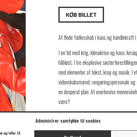
KØB BILLET
At finde fællesskab i kaos og handlekraft 
I en tid med krig, klimakrise og kaos forsø
håbløst. I tre eksplosive søsterforestillin
med elementer af tekst, krop og musik. I et
videnskabsmænd, rengøringspersonale og s
en desperat plan: At overbevise menneskeh
være?
Forestillingen er støttet af Teaterhøjskolen
Administrer samtykke til cookies
Billetter her
e og/eller få