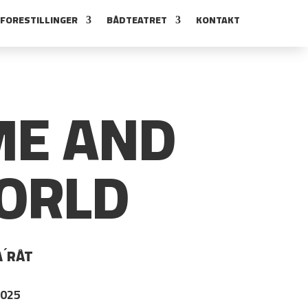
FORESTILLINGER
BÅDTEATRET
KONTAKT
ME AND
ORLD
 ́RÅT
2025