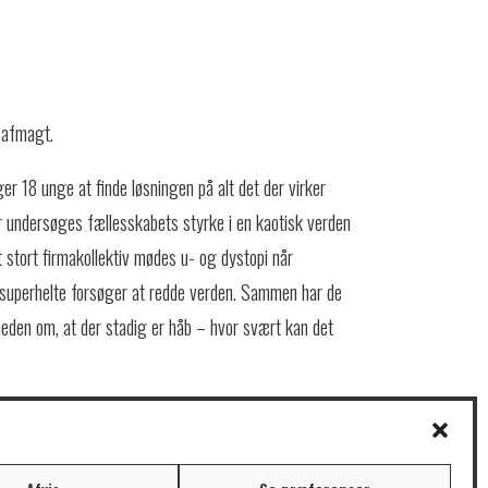
i afmagt.
ger 18 unge at finde løsningen på alt det der virker
ger undersøges fællesskabets styrke i en kaotisk verden
 stort firmakollektiv mødes u- og dystopi når
uperhelte forsøger at redde verden. Sammen har de
eden om, at der stadig er håb – hvor svært kan det
 Rødkilde.