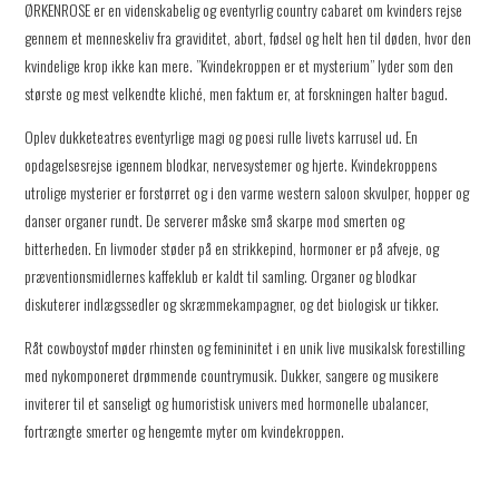
ØRKENROSE er en videnskabelig og eventyrlig country cabaret om kvinders rejse
gennem et menneskeliv fra graviditet, abort, fødsel og helt hen til døden, hvor den
kvindelige krop ikke kan mere. ”Kvindekroppen er et mysterium” lyder som den
største og mest velkendte kliché, men faktum er, at forskningen halter bagud.
Oplev dukketeatres eventyrlige magi og poesi rulle livets karrusel ud. En
opdagelsesrejse igennem blodkar, nervesystemer og hjerte. Kvindekroppens
utrolige mysterier er forstørret og i den varme western saloon skvulper, hopper og
danser organer rundt. De serverer måske små skarpe mod smerten og
bitterheden. En livmoder støder på en strikkepind, hormoner er på afveje, og
præventionsmidlernes kaffeklub er kaldt til samling. Organer og blodkar
diskuterer indlægssedler og skræmmekampagner, og det biologisk ur tikker.
Råt cowboystof møder rhinsten og femininitet i en unik live musikalsk forestilling
med nykomponeret drømmende countrymusik. Dukker, sangere og musikere
inviterer til et sanseligt og humoristisk univers med hormonelle ubalancer,
fortrængte smerter og hengemte myter om kvindekroppen.