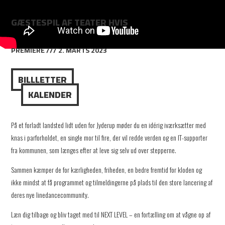
GÆSTESPIL AF TEATER HVIS
PREMIERE /// 2. MARTS 2023
BILLLETTER
KALENDER
På et forladt landsted lidt uden for Jyderup møder du en idérig iværksætter med
knas i parforholdet, en single mor til fire, der vil redde verden og en IT-supporter
fra kommunen, som længes efter at leve sig selv ud over stepperne.
Sammen kæmper de for kærligheden, friheden, en bedre fremtid for kloden og
ikke mindst at få programmet og tilmeldingerne på plads til den store lancering af
deres nye linedancecommunity.
Læn dig tilbage og bliv taget med til NEXT LEVEL – en fortælling om at vågne op af