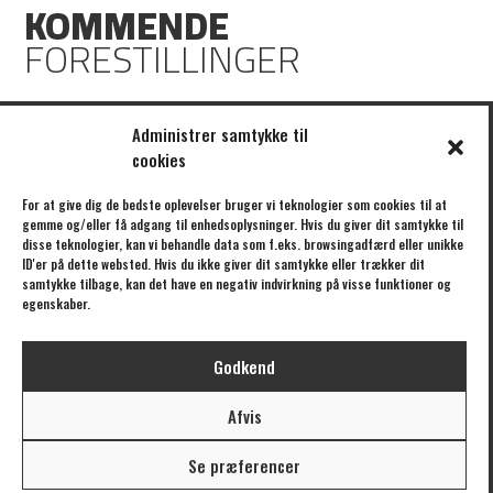
KOMMENDE
FORESTILLINGER
Ingen kommende forestillinger
Administrer samtykke til
cookies
KLIK HER FOR AT TILMELDE DIG VORES NYHEDSBREV
For at give dig de bedste oplevelser bruger vi teknologier som cookies til at
gemme og/eller få adgang til enhedsoplysninger. Hvis du giver dit samtykke til
disse teknologier, kan vi behandle data som f.eks. browsingadfærd eller unikke
ID'er på dette websted. Hvis du ikke giver dit samtykke eller trækker dit
samtykke tilbage, kan det have en negativ indvirkning på visse funktioner og
/// FORESTILLINGER
/// BÅDTEATRET
egenskaber.
EGENPRODUKTIONER
OM BÅDTEATRET
GÆSTEFORESTILLINGER
OM UBÅDEN
Godkend
UBÅDEN
STØTTE
KALENDER
AFTALER
Afvis
TURNÉ
PRESSE
BILLETTER
KONTAKT
Se præferencer
ARKIV