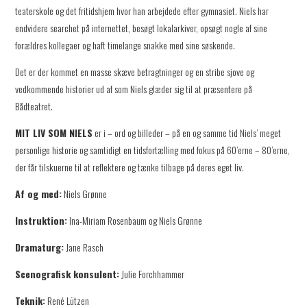
teaterskole og det fritidshjem hvor han arbejdede efter gymnasiet. Niels har
endvidere searchet på internettet, besøgt lokalarkiver, opsøgt nogle af sine
forældres kollegaer og haft timelange snakke med sine søskende.
Det er der kommet en masse skæve betragtninger og en stribe sjove og
vedkommende historier ud af som Niels glæder sig til at præsentere på
Bådteatret.
MIT LIV SOM NIELS
er i – ord og billeder – på en og samme tid Niels’ meget
personlige historie og samtidigt en tidsfortælling med fokus på 60’erne – 80’erne,
der får tilskuerne til at reflektere og tænke tilbage på deres eget liv.
Af og med:
Niels Grønne
Instruktion:
Ina-Miriam Rosenbaum og Niels Grønne
Dramaturg:
Jane Rasch
Scenografisk konsulent:
Julie Forchhammer
Teknik:
René Lützen