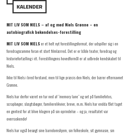
KALENDER
MIT LIV SOM NIELS – af og med Niels Grønne –
en
autobiografisk bekendelses-forestilling
MIT LIV SOM NIELS
er et helt nyt forestillingsformat, der udspiller sig i en
foredragsramme foran et stort filmlærred. Det er er både teater, foredrag og
historiefortælling i ét. Forestillingens hovedformål er at udbrede kendskabet til
Niels.
Ikke til Niels i bred forstand, men til lige præcis den Niels, der bærer efternavnet
Grønne.
Niels har derfor været en tur ned af ”memory lane” og set på familiefotos,
scrapbøger, slægtsbøger, familierelikvier, breve, m.m. Niels har endda fået taget
en gentest for at blive klogere på sin oprindelse – og ja, resultatet var
overraskende!
Niels har også besøgt sine barndomshjem, sin folkeskole, sit gymnasie, sin