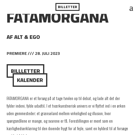
FATAMORGANA
BILLETTER
AF ALT & EGO
PREMIERE /// 28. JULI 2023
BILLLETTER
KALENDER
FATAMORGANA er et forsøg på at tage tvivlen op til debat, og lade alt det der
fylder indeni, fylde udadtil. I et tværkunstnerisk univers er vi flyttet ind i en ørken
uden gemmesteder; et grænseland mellem virkelighed og illusion, hvor
spørgsmålene er mange, og svarene er få. Forestillingen er ment som en
kærlighedserklæring til den iboende frygt for at fejle, samt en hyldest til at forsøge