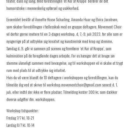
teater, dans og sang. Med forestillingen ‘et Kor af Kroppe’ berører de det
humoristiske i menneskelig opførsel og usikkerhed.
Ensemblet består af Annette Kruse Scharling, Amanda Haar og Elvira Jacobsen,
som skaber forestillingen i fællesskab med en gruppe deltagere. Movement Choir
vil derfor gerne invitere til en 3-dages workshop, d. 7.-9. juli 2023, for alle som er
nysgerrige på at udtrykke sig kreativt og kunstnerisk med krop og stemme.
Søndag d. 9. går vi sammen på scenen og fremfører ‘et Kor af Kroppe’, som
kulmination på de foregående dages arbejde. For os hænger dét at bruge sin
stemme uløseligt sammen med bevægelse, og til workshoppen vil vi skabe et trygt
rum med plads til at udtrykke sig intuitivt.
Hvis du vil være blandt de 10 deltagere i workshoppen og forestillingen, kan du
tilmelde dig ved at skrive til workshop.movementchoir@gmail.com senest d. 1.
juli, eller indtil der ikke er flere pladser. Tilmelding koster 300 kr. som dækker
diverse udgifter ifm. workshoppen.
Workshop tidspunkter:
Fredag 7/7 kl. 18-21
Lørdag 8/7 kl. 10-14