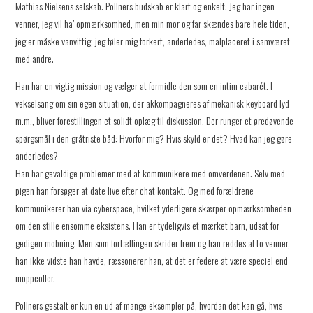
Mathias Nielsens selskab. Pollners budskab er klart og enkelt: Jeg har ingen
venner, jeg vil ha’ opmærksomhed, men min mor og far skændes bare hele tiden,
jeg er måske vanvittig, jeg føler mig forkert, anderledes, malplaceret i samværet
med andre.
Han har en vigtig mission og vælger at formidle den som en intim cabarét. I
vekselsang om sin egen situation, der akkompagneres af mekanisk keyboard lyd
m.m., bliver forestillingen et solidt oplæg til diskussion. Der runger et øredøvende
spørgsmål i den gråtriste båd: Hvorfor mig? Hvis skyld er det? Hvad kan jeg gøre
anderledes?
Han har gevaldige problemer med at kommunikere med omverdenen. Selv med
pigen han forsøger at date live efter chat kontakt. Og med forældrene
kommunikerer han via cyberspace, hvilket yderligere skærper opmærksomheden
om den stille ensomme eksistens. Han er tydeligvis et mærket barn, udsat for
gedigen mobning. Men som fortællingen skrider frem og han reddes af to venner,
han ikke vidste han havde, ræssonerer han, at det er federe at være speciel end
moppeoffer.
Pollners gestalt er kun en ud af mange eksempler på, hvordan det kan gå, hvis