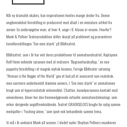
Når ny dramatik skabes, kan inspirationen hentes mange steder fra. Denne
ungdomsdebat forestilling er produceret med afsæt i en miniature artikel fra
avisen: En undersøgelse viser, at hver 4. unge i 8. klasse er ensom. Hvorfor?
Munk & Pollner Teaterproduktion stiller skarpt på problemet og præsenterer
turnéforestillingen ”Ene men stærk” på Bådteatret.
Bådteatret, som i år har viet deres produktioner til animationsteatret. Kaptajnen
Rolf Heim indviede sæsonen med at instruere ”Begravelsesbryllup,” en neo-
puppetry forestilling i et magisk-mytisk kosmos. Forrige Bådteater satsning
”Woman is the Nigger of the World” gav et bud på et avanceret non-realistisk,
men nærmere underbevidst drømme univers. I ”Ene men stærk” er animationen
brugt som et hyperrealistisk virkemiddel. Chatten, hovedpersonens kontakt med
omverdenen, bliver her den fremmedgørende virtuelle animationsteknologi, som
virker skrigende angstfremkaldende. Teatret GRAENSELOES brugte for nylig samme
medspiller i ”Fucking alene,” som sjovt nok behandlede samme tema.
Vi må i år undvære Munk på scenen. I stedet nyder Stephan Pollners musikeren