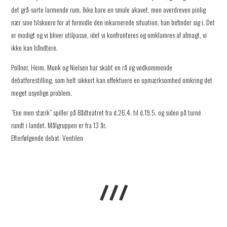
det grå-sorte larmende rum. Ikke bare en smule akavet, men overdreven pinlig
nær sine tilskuere for at formidle den inkarnerede situation, han befinder sig i. Det
er modigt og vi bliver utilpasse, idet vi konfronteres og omklamres af afmagt, vi
ikke kan håndtere.
Pollner, Heim, Munk og Nielsen har skabt en rå og vedkommende
debatforestilling, som helt sikkert kan effektuere en opmærksomhed omkring det
meget usynlige problem.
”Ene men stærk” spiller på Bådteatret fra d.26.4. til d.19.5. og siden på turné
rundt i landet. Målgruppen er fra 13 år.
Efterfølgende debat: Ventilen
///