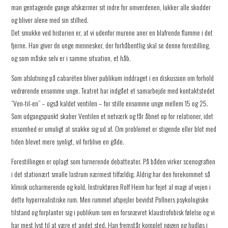
man gentagende gange afskærmer sit indre for omverdenen, lukker alle skodder
og bliver alene med sin stilhed.
Det smukke ved historien er, at vi udenfor murene aner en blafrende flamme i det
fjerne. Han giver de unge mennesker, der forhåbentlig skal se denne forestilling,
og som måske selv er i samme situation, et håb.
Som afslutning på cabaréten bliver publikum inddraget i en diskussion om forhold
vedrørende ensomme unge. Teatret har indgået et samarbejde med kontaktstedet
”Ven-til-en” – også kaldet ventilen – for stille ensomme unge mellem 15 og 25.
Som udgangspunkt skaber Ventilen et netværk og får åbnet op for relationer, idet
ensomhed er umuligt at snakke sig ud af. Om problemet er stigende eller blot med
tiden blevet mere synligt, vil forblive en gåde.
Forestillingen er oplagt som turnerende debatteater. På båden virker scenografien
i det stationært smalle lastrum nærmest tilfældig. Aldrig har den forekommet så
klinisk ucharmerende og kold. Instruktøren Rolf Heim har fejet al magi af vejen i
dette hyperrealistiske rum. Men rummet afspejler bevidst Pollners psykologiske
tilstand og forplanter sig i publikum som en forsnævret klaustrofobisk følelse og vi
har mest lyst til at være et andet sted. Han fremstår komplet nøgen og hudløs i