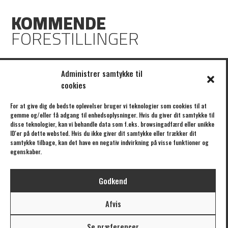
KOMMENDE
FORESTILLINGER
Ingen kommende forestillinger
Administrer samtykke til
cookies
KLIK HER FOR AT TILMELDE DIG VORES NYHEDSBREV
For at give dig de bedste oplevelser bruger vi teknologier som cookies til at
gemme og/eller få adgang til enhedsoplysninger. Hvis du giver dit samtykke til
disse teknologier, kan vi behandle data som f.eks. browsingadfærd eller unikke
ID'er på dette websted. Hvis du ikke giver dit samtykke eller trækker dit
samtykke tilbage, kan det have en negativ indvirkning på visse funktioner og
/// FORESTILLINGER
/// BÅDTEATRET
egenskaber.
EGENPRODUKTIONER
OM BÅDTEATRET
GÆSTEFORESTILLINGER
OM UBÅDEN
Godkend
UBÅDEN
STØTTE
KALENDER
AFTALER
Afvis
TURNÉ
PRESSE
BILLETTER
KONTAKT
Se præferencer