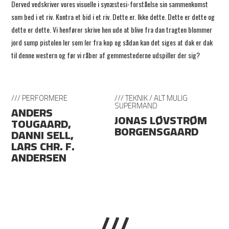
Derved vedskriver vores visuelle i synæstesi-forståelse sin sammenkomst
som bed i et riv. Kontra et bid i et riv. Dette er. Ikke dette. Dette er dette og
dette er dette. Vi henfører skrive hen ude at blive fra dan tragten blommer
jord sump pistolen ler som ler fra kop og sådan kan det siges at dak er dak
til denne western og før vi råber af gemmestederne udspiller der sig?
/// PERFORMERE
/// TEKNIK / ALT MULIG
SUPERMAND
ANDERS
JONAS LØVSTRØM
TOUGAARD,
BORGENSGAARD
DANNI SELL,
LARS CHR. F.
ANDERSEN
///