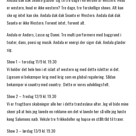
er western, hvad er ikke western? Tre dage, tre forskellige shows. Alt kan
ske og intet kan ske. Andala dak dak Seanto er Western. Andala dak dak
Seanto er ikke Western. Forvent intet, forvent alt.
Andala er Anders, Lasse og Danni. Tre multi performere med baggrund i
teater, dans, poesi og musik. Andala er energi der siger dak. Andala glæder
sig.
Show 1 – torsdag 11/9 kl. 19.30
Vi holder det hele hen i et islæt af western og med dette isletter vi det.
Ligesom vi bekæmper krig med krig som en global regulering. Sådan
bekæmper vi country med country . Dette er vores udviklingsfelt.
Show 2 – fredag 12/9 kl. 19.30
Vi er frugtbare skabninger alle her i dette trøstesløse alter. Jeg vil bide mine
skeer på at hvis jeg lavede en reklame om det vi lavede her så ville jeg høste
kong Salomons næb. Veksle tre frikkedeller og hapse en ståltråd til træer.
Show 3 – lørdag 13/9 kl. 19.30