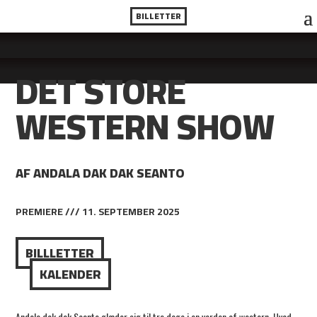
BILLETTER
DET STORE
WESTERN SHOW
AF ANDALA DAK DAK SEANTO
PREMIERE /// 11. SEPTEMBER 2025
BILLLETTER
KALENDER
Andala dak dak Seanto glæder sig til tre dage i en verden af western. Hvad