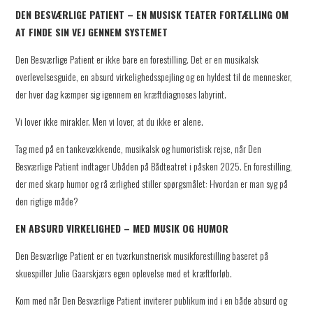
DEN BESVÆRLIGE PATIENT – EN MUSISK TEATER FORTÆLLING OM
AT FINDE SIN VEJ GENNEM SYSTEMET
Den Besværlige Patient er ikke bare en forestilling. Det er en musikalsk
overlevelsesguide, en absurd virkelighedsspejling og en hyldest til de mennesker,
der hver dag kæmper sig igennem en kræftdiagnoses labyrint.
Vi lover ikke mirakler. Men vi lover, at du ikke er alene.
Tag med på en tankevækkende, musikalsk og humoristisk rejse, når Den
Besværlige Patient indtager Ubåden på Bådteatret i påsken 2025. En forestilling,
der med skarp humor og rå ærlighed stiller spørgsmålet: Hvordan er man syg på
den rigtige måde?
EN ABSURD VIRKELIGHED – MED MUSIK OG HUMOR
Den Besværlige Patient er en tværkunstnerisk musikforestilling baseret på
skuespiller Julie Gaarskjærs egen oplevelse med et kræftforløb.
Kom med når Den Besværlige Patient inviterer publikum ind i en både absurd og