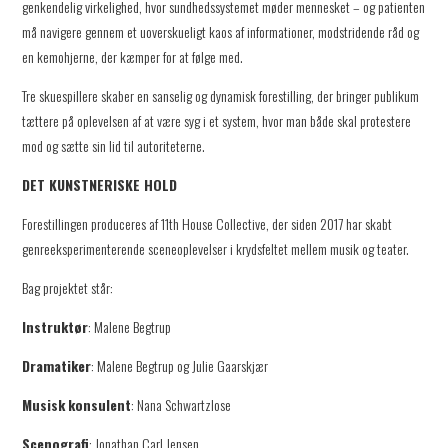
genkendelig virkelighed, hvor sundhedssystemet møder mennesket – og patienten
må navigere gennem et uoverskueligt kaos af informationer, modstridende råd og
en kemohjerne, der kæmper for at følge med.
Tre skuespillere skaber en sanselig og dynamisk forestilling, der bringer publikum
tættere på oplevelsen af at være syg i et system, hvor man både skal protestere
mod og sætte sin lid til autoriteterne.
DET KUNSTNERISKE HOLD
Forestillingen produceres af 11th House Collective, der siden 2017 har skabt
genreeksperimenterende sceneoplevelser i krydsfeltet mellem musik og teater.
Bag projektet står:
Instruktør
: Malene Begtrup
Dramatiker
: Malene Begtrup og Julie Gaarskjær
Musisk
konsulent
: Nana Schwartzlose
Scenografi
: Jonathan Carl Jensen