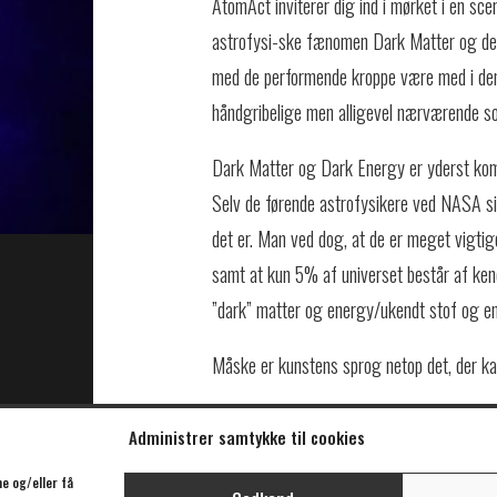
AtomAct inviterer dig ind i mørket i en sc
astrofysi-ske fænomen Dark Matter og det
med de performende kroppe være med i den 
håndgribelige men alligevel nærværende s
Dark Matter og Dark Energy er yderst kom
Selv de førende astrofysikere ved NASA si
det er. Man ved dog, at de er meget vigtige
samt at kun 5% af universet består af ken
”dark” matter og energy/ukendt stof og en
Måske er kunstens sprog netop det, der kan 
Medvirkende:
Administrer samtykke til cookies
Iscenesætter og performer Lene Kreilgaar
e og/eller få
Komponist og musiker Birgit Løkke