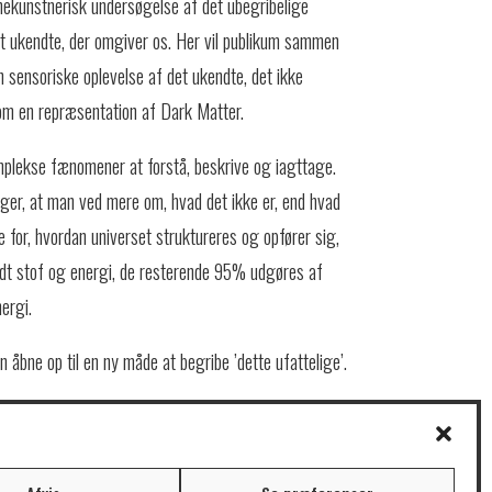
enekunstnerisk undersøgelse af det ubegribelige
 ukendte, der omgiver os. Her vil publikum sammen
sensoriske oplevelse af det ukendte, det ikke
om en repræsentation af Dark Matter.
plekse fænomener at forstå, beskrive og iagttage.
ger, at man ved mere om, hvad det ikke er, end hvad
 for, hvordan universet struktureres og opfører sig,
dt stof og energi, de resterende 95% udgøres af
ergi.
åbne op til en ny måde at begribe ’dette ufattelige’.
d