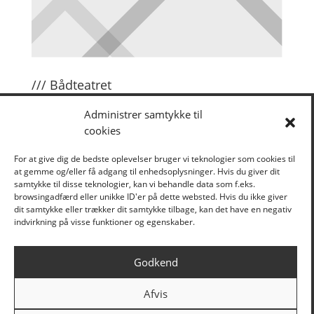
/// Bådteatret
Om Bådteatret
Administrer samtykke til
cookies
Om Ubåden
Støtte
For at give dig de bedste oplevelser bruger vi teknologier som cookies til
at gemme og/eller få adgang til enhedsoplysninger. Hvis du giver dit
Presse
samtykke til disse teknologier, kan vi behandle data som f.eks.
browsingadfærd eller unikke ID'er på dette websted. Hvis du ikke giver
dit samtykke eller trækker dit samtykke tilbage, kan det have en negativ
Aftaler
indvirkning på visse funktioner og egenskaber.
Kontakt
Godkend
Afvis