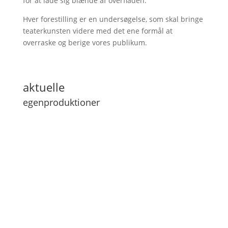
for at lade sig blænde af overfladen.
Hver forestilling er en undersøgelse, som skal bringe
teaterkunsten videre med det ene formål at
overraske og berige vores publikum.
aktuelle
egenproduktioner
Blod, svigt & tårer
Kældermusik
Aller Dybest Nede
Ørkenrose
Voyager - en rumrejse