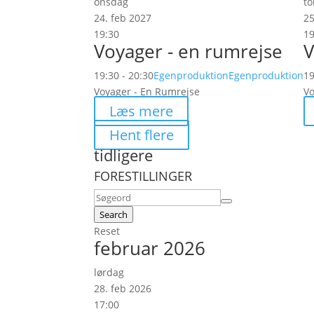
onsdag
to
24. feb 2027
25
19:30
19
Voyager - en rumrejse
V
19:30 - 20:30
Egenproduktion
Egenproduktion
19
Voyager - En Rumrejse
Vo
Læs mere
Hent flere
tidligere
FORESTILLINGER
Search
Reset
februar 2026
lørdag
28. feb 2026
17:00