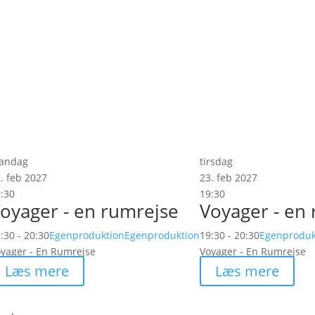
 og
kst af
 i et
 myter,
andag
tirsdag
. feb 2027
23. feb 2027
:30
19:30
oyager - en rumrejse
Voyager - en
:30 - 20:30
Egenproduktion
Egenproduktion
19:30 - 20:30
Egenproduk
yager - En Rumrejse
Voyager - En Rumrejse
Læs mere
Læs mere