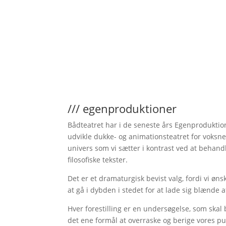
/// egenproduktioner
Bådteatret har i de seneste års Egenprodukti
udvikle dukke- og animationsteatret for voksne
univers som vi sætter i kontrast ved at behandl
filosofiske tekster.
Det er et dramaturgisk bevist valg, fordi vi øn
at gå i dybden i stedet for at lade sig blænde a
Hver forestilling er en undersøgelse, som ska
det ene formål at overraske og berige vores p