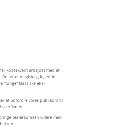
oner konsekvent arbejdet med at
. Det er et magisk og legende
e “tunge” klassiske eller
sker at udfordre vores publikum til
f overfladen.
l bringe teaterkunsten videre med
ublikum.